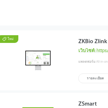
ใหม่
ZKBio Zlink
เว็บไซต์:
https:
แพลตฟอร์ม All-in-one
ง่ายขึ้นด้วยการผส
การใช้งานง่าย ผ่านม
มาพร้อมกับฟังก์ชั
รายละเอียด
เข้าถึง และการเชื่อม
และจัดการได้ง่ายๆแค
ZKTeco ได้พัฒนา ZKBi
ZSmart
ประสิทธิภาพการทำง