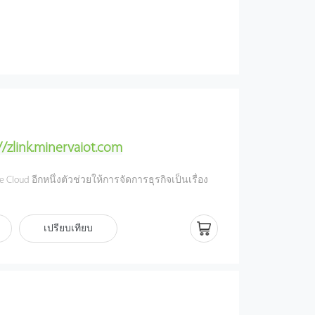
//zlink.minervaiot.com
 Cloud อีกหนึ่งตัวช่วยให้การจัดการธุรกิจเป็นเรื่อง
มผสานนวัตกรรมล้ำสมัย ออกแบบมาเพื่อความสะดวก
ือถือ
่นมากมายในการจัดการเวลาเข้างาน การควบคุมการ
เปรียบเทียบ
ต่ออุปกรณ์ไบโอเมตริกซ์ ไม่ว่าจะอยู่ที่ไหน ก็เชื่อมต่อ
่ปลายนิ้วสัมผัส
o Zlink ซึ่งใช้แพลตฟอร์ม Minerva IoT เพื่อปรับปรุง
านและการเชื่อมต่อ เพื่อตอบสนองความต้องการที่