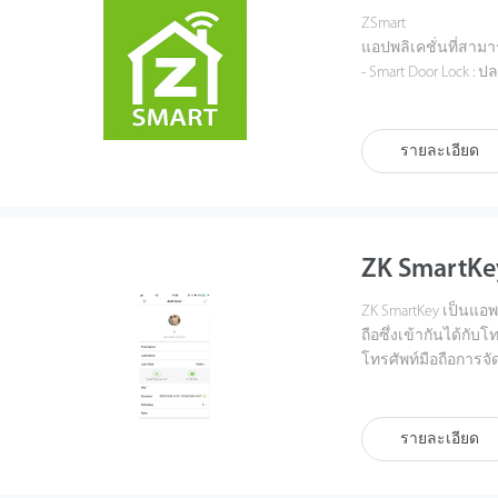
เพิ่มขึ้นสำหรับการ
ZSmart
แพลตฟอร์ม IoT แบบค
แอปพลิเคชั่นที่สาม
ธุรกิจขนาดเล็กและ
- Smart Door Lock : 
- Security Camera : ภ
ZKBio Zlink นำเสนอโ
- Alarm System : ปก
ทำให้การดำเนินงาน
- Smart Bulb : หล
รายละเอียด
ออก (Access Control)
ต้องการ
ศูนย์อนุมัติ (Approv
- Smart Plug : เปิด
ที่สำคัญยังสามารถควบ
นอกจากนี้ ZKBio Zl
Google Nest ในการใ
คลาวด์ที่ปลอดภัยแล
ZK SmartKe
ขยายหรือลดขนาดได้
ไอทีครั้งใหญ่ในขั้
ZK SmartKey เป็นแอ
งานได้อย่างสะดวก
ถือซึ่งเข้ากันได้กับ
โทรศัพท์มือถือการจั
ZKBio Zlink ช่วยปร
ทำให้สถานที่ทำงาน
รายละเอียด