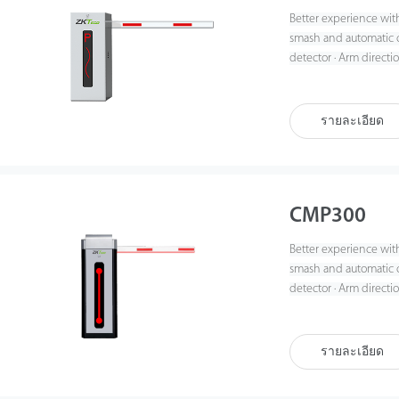
Better experience with 
smash and automatic cl
detector · Arm direct
รายละเอียด
CMP300
Better experience with 
smash and automatic cl
detector · Arm direct
รายละเอียด