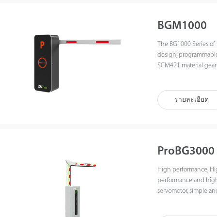
BGM1000
The BG1000 Series of b
design, programmable 
SCM421 material gear t
speed, stable quality, 
comprehensive barrier
รายละเอียด
ProBG3000
High performance, Hig
performance and high 
servomotor, simple and
resistant control pan
protection design on