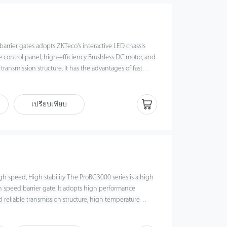
arrier gates adopts ZKTeco's interactive LED chassis
control panel, high-efficiency Brushless DC motor, and
ransmission structure. It has the advantages of fast
rich function expansion, and so on. It is a much
 gate.
เปรียบเทียบ
h speed, High stability The ProBG3000 series is a high
speed barrier gate. It adopts high performance
 reliable transmission structure, high temperature
el, humane interaction design on appearance and impact
 boom connector.