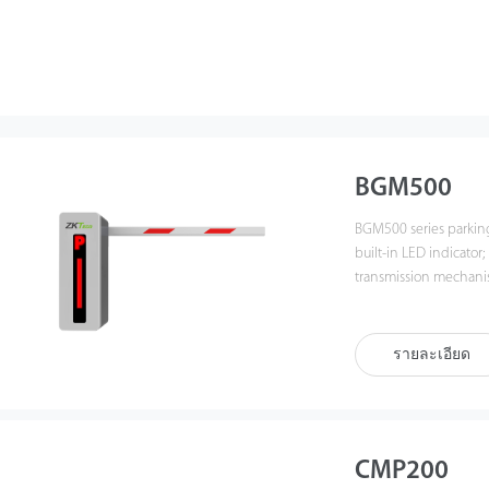
BGM500
BGM500 series parking
built-in LED indicator; Integrated brushless DC motor gear box all-in-one
transmission mechanism and intelligent ZKBarrier m
reach 3 million mainte
office buildings and s
รายละเอียด
CMP200