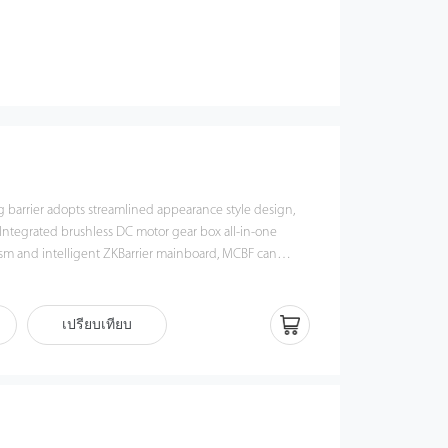
 barrier adopts streamlined appearance style design,
ainboard, MCBF can
nance free. Apply to schools, communities, factories,
o on
เปรียบเทียบ