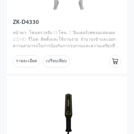
ZK-D4330
หน้าตา: · โซนตรวจจับ 33 โซน · 7 "อินเตอร์เฟซจอแสดงผล
LCD HD · รีโมต · ติดตั้งและใช้งานง่าย · จํานวนเข้าและออก ·
ความสามารถในการป้องกันการรบกวนและความเสถียรที่
ยอดเยี่ยม · แต่ละโซนมีระดับความไวที่ปรับได้ 300 ระดับ ·
รองรับการปรับแต่งอินเทอร์เฟซภาษาต่างๆ · ความแม่นยํา
รายละเอียด
เปรียบเทียบ
และความเร็วในการตรวจสอบที่สูงขึ้น · ผ่านการนับและฟัง
ก์ชั่นหน่วยความจําจํานวนปลุก