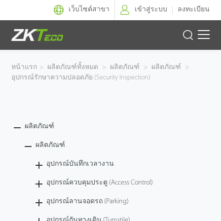
เว็บไซต์สาขา
เข้าสู่ระบบ
ลงทะเบียน
ผลิตภัณฑ์
หน้าแรก
>
ผลิตภัณฑ์ทั้งหมด
>
ผลิตภัณฑ์
>
ผลิตภัณฑ์
>
อุปกรณ์รักษาความปลอดภัย (Security Inspection)
โซลูชั่นของเรา
ผลงานของเรา
ผลิตภัณฑ์
เทคโนโลยี
ผลิตภัณฑ์
ตัวแทนจำหน่าย
อุปกรณ์บันทึกเวลางาน
อุปกรณ์ควบคุมประตู (Access Control)
ฝ่ายสนับสนุน
อุปกรณ์ลานจอดรถ (Parking)
อุปกรณ์กันทางเดิน (Turnstile)