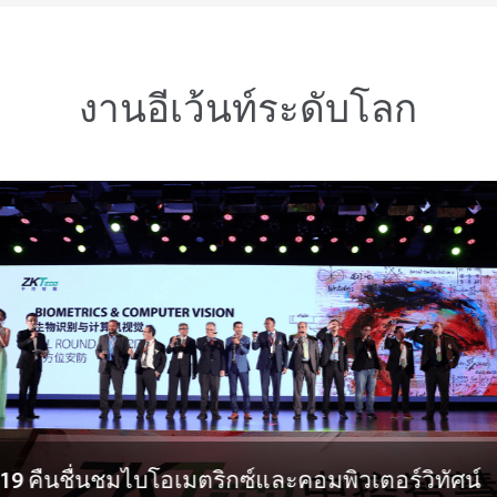
งานอีเว้นท์ระดับโลก
19 คืนชื่นชมไบโอเมตริกซ์และคอมพิวเตอร์วิทัศน์