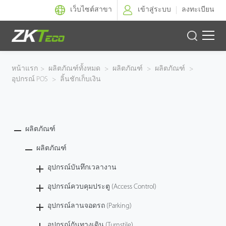
เว็บไซต์สาขา
เข้าสู่ระบบ
ลงทะเบียน
ผลิตภัณฑ์
หน้าแรก
>
ผลิตภัณฑ์ทั้งหมด
>
ผลิตภัณฑ์
>
ผลิตภัณฑ์
>
อุปกรณ์ POS
>
ลิ้นชักเก็บเงิน
โซลูชั่นของเรา
ผลงานของเรา
ผลิตภัณฑ์
เทคโนโลยี
ผลิตภัณฑ์
ตัวแทนจำหน่าย
อุปกรณ์บันทึกเวลางาน
อุปกรณ์ควบคุมประตู (Access Control)
ฝ่ายสนับสนุน
อุปกรณ์ลานจอดรถ (Parking)
อุปกรณ์กันทางเดิน (Turnstile)