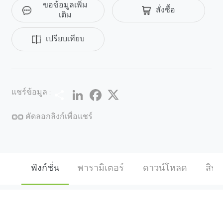
ขอข้อมูลเพิ่ม
สั่งซื้อ
แพนสูงถึง 180°/s และความเร็วในการเอียงสูงสุด 100°/s
เติม
จึงรับประกันการครอบคลุมวิดีโอ HD ขนาดใหญ่และราย
ละเอียดที่ปลอดภัย เป็นตัวเลือกที่เหมาะสําหรับโซลูชัน
เปรียบเทียบ
SMB เช่นอาคารโรงงานโรงเรียนที่ออกแบบมาสําหรับใน
ร่มและกลางแจ้ง ฟังก์ชัน H.265 นําเสนอวิดีโอคุณภาพสูง
ที่มีแบนด์วิธต่ําลงถึง 70% H.265 เป็นวิวัฒนาการที่ดีที่สุด
ของ H.264 แบบดั้งเดิม เทคโนโลยี H.265 ประกอบด้วยชุด
Share
LinkedIn
Facebook
Twitter
แชร์ข้อมูล :
กลยุทธ์การเข้ารหัสเช่น Dyamic ROI การลดสัญญาณ
รบกวน 2D &3D อัจฉริยะ ฯลฯ เพื่อประหยัดแบนด์วิดท์และ
คัดลอกลิงก์เพื่อแชร์
การจัดเก็บสูงสุด 70% สภาวะที่รุนแรง กล้อง ZKTeco PTZ
สามารถทํางานได้ตามปกติในสภาพแวดล้อมที่รุนแรง
ช่วงอุณหภูมิในการทํางานตั้งแต่ -20 °C ~ 60 °Cที่มี
ความชื้น 90%
ฟังก์ชั่น
พารามิเตอร์
ดาวน์โหลด
สินค้