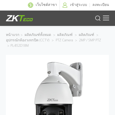
เว็บไซต์สาขา
เข้าสู่ระบบ
ลงทะเบียน
ผลิตภัณฑ์
หน้าแรก
>
ผลิตภัณฑ์ทั้งหมด
>
ผลิตภัณฑ์
>
ผลิตภัณฑ์
>
อุปกรณ์กล้องวงจรปิด (CCTV)
>
PTZ Camera
>
2MP / 5MP PTZ
โซลูชั่นของเรา
>
PL-852D18M
ผลงานของเรา
เทคโนโลยี
ตัวแทนจำหน่าย
ฝ่ายสนับสนุน