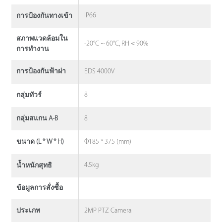
IP66
การป้องกันทางเข้า
สภาพแวดล้อมใน
-20°C ~ 60°C, RH＜90%
การทํางาน
EDS 4000V
การป้องกันฟ้าผ่า
8
กลุ่มทัวร์
8
กลุ่มสแกน A-B
Φ185 * 375 (mm)
ขนาด (L * W * H)
4.5kg
น้ำหนักสุทธิ
ข้อมูลการสั่งซื้อ
2MP PTZ Camera
ประเภท