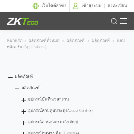
เว็บไซต์สาขา
เข้าสู่ระบบ
ลงทะเบียน
ผลิตภัณฑ์
หน้าแรก
>
ผลิตภัณฑ์ทั้งหมด
>
ผลิตภัณฑ์
>
ผลิตภัณฑ์
>
แอป
พลิเคชั่น (Applications)
โซลูชั่นของเรา
ผลงานของเรา
ผลิตภัณฑ์
เทคโนโลยี
ผลิตภัณฑ์
ตัวแทนจำหน่าย
อุปกรณ์บันทึกเวลางาน
อุปกรณ์ควบคุมประตู (Access Control)
ฝ่ายสนับสนุน
อุปกรณ์ลานจอดรถ (Parking)
อุปกรณ์กันทางเดิน (Turnstile)