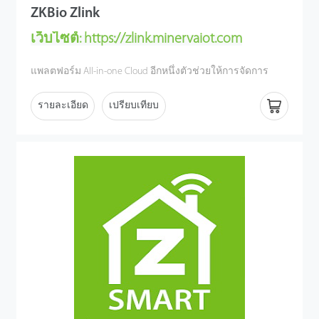
ZKBio Zlink
เว็บไซต์:
https://zlink.minervaiot.com
แพลตฟอร์ม All-in-one Cloud อีกหนึ่งตัวช่วยให้การจัดการ
ธุรกิจเป็นเรื่องง่ายขึ้นด้วยการผสมผสานนวัตกรรมล้ำสมัย
ออกแบบมาเพื่อความสะดวก การใช้งานง่าย ผ่านมือถือ
รายละเอียด
เปรียบเทียบ
มาพร้อมกับฟังก์ชั่นมากมายในการจัดการเวลาเข้างาน การ
ควบคุมการเข้าถึง และการเชื่อมต่ออุปกรณ์ไบโอเมตริกซ์ ไม่
ว่าจะอยู่ที่ไหน ก็เชื่อมต่อและจัดการได้ง่ายๆแค่ปลายนิ้ว
สัมผัส
ZKTeco ได้พัฒนา ZKBio Zlink ซึ่งใช้
แพลตฟอร์ม Minerva IoT เพื่อปรับปรุงประสิทธิภาพการทำงาน
และการเชื่อมต่อ เพื่อตอบสนองความต้องการที่เพิ่มขึ้นสำหรับ
การเปลี่ยนแปลงสู่ดิจิทัลและโซลูชันระบบคลาวด์ ในฐานะ
แพลตฟอร์ม IoT แบบคลาวด์ ZKBio Zlink ได้รับการออกแบบมา
สำหรับธุรกิจขนาดเล็กและขนาดกลาง (SMBs) โดยเฉพาะ
ZKBio Zlink นำเสนอโซลูชันที่ครอบคลุม ซึ่งช่วยเพิ่ม
ประสิทธิภาพและทำให้การดำเนินงานง่ายขึ้นผ่านการรวม