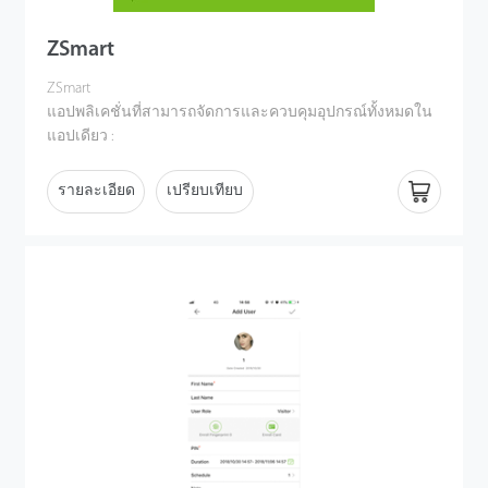
ระบบควบคุมการเข้าออก (Access Control), การบันทึกเวลาเข้า
งาน (Time and Attendance), และศูนย์
ZSmart
อนุมัติ (Approval Center) เข้าด้วยกันในแพลตฟอร์มเดียว
ZSmart
นอกจากนี้ ZKBio Zlink ยังได้รับการสนับสนุนโดยโครงสร้าง
แอปพลิเคชั่นที่สามารถจัดการและควบคุมอุปกรณ์ทั้งหมดใน
พื้นฐานระบบคลาวด์ที่ปลอดภัยและทันสมัย
แอปเดียว :
จาก Amazon Web Services (AWS) ซึ่งสามารถขยายหรือลด
- Smart Door Lock : ปลดล็อกและจัดการอุปกรณ์ได้จากทุกที่
ขนาดได้อย่างง่ายดาย ช่วยลดความจำเป็นในการลงทุนด้าน
- Security Camera : ภาพวิดีโอที่คมชัด 1080 P
รายละเอียด
เปรียบเทียบ
ไอทีครั้งใหญ่ในขั้นต้น ทำให้ธุรกิจขนาดเล็กและขนาดกลาง
- Alarm System : ปกป้องบ้านด้วยเซนเซอร์เตือนภัยอัจฉริยะ
สามารถใช้งานได้อย่างสะดวก
- Smart Bulb : หลอดไฟอัฉริยะในการส่องสว่างและเลือกสี
ตามต้องการ
ZKBio Zlink ช่วยประหยัดเวลาและแรงงานของคุณ เป็น
- Smart Plug : เปิดและปิดอุปกรณ์ปลัํกได้จากทุกที่
โซลูชันอัจฉริยะที่ทำให้สถานที่ทำงานของคุณมีประสิทธิภาพ
ที่สำคัญยังสามารถควบคุมด้วยคำสั่งเสียงเมื่อจับคู่กับอุปกรณ์
มากขึ้น
Amazon หรือ Google Nest ในการใช้งานร่วมกัน