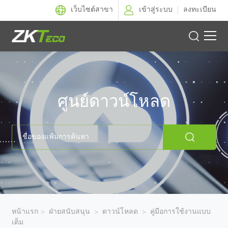
เว็บไซต์สาขา
เข้าสู่ระบบ
ลงทะเบียน
ผลิตภัณฑ์
โซลูชั่นของเรา
ศูนย์ดาวน์โหลด
ผลงานของเรา
เทคโนโลยี
ตัวแทนจำหน่าย
ฝ่ายสนับสนุน
หน้าแรก
>
ฝ่ายสนับสนุน
>
ดาวน์โหลด
>
คู่มือการใช้งานแบบ
เต็ม