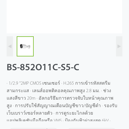
BS-852O11C-S5-C
· 1/2.9 "2MP CMOS เซนเซอร์ · H.265 การเข้ารหัสสตรีม
สามกระแส · เลนส์ออพติคอลคุณภาพสูง 2.8 มม. · ช่วง
แสงสีขาว 20m · อัลกอริธึมการตรวจจับใบหน้าคุณภาพ
สูง · การปรับใช้สัญญาณเตือนบัญชีขาว/บัญชีดํา · รองรับ
เว็บเบราว์เซอร์หลายตัว · การดูระยะไกลด้วย
แอปพลิเคชันมือถือหรือ VMS · ป้องกันฟ้าผ่าสูงสุด 6kV ·
ปลอกโลหะ IP67