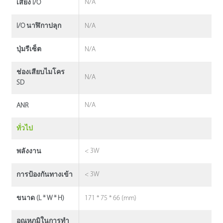
N/A
เสียง I/O
N/A
I/O นาฬิกาปลุก
N/A
ปุ่มรีเซ็ต
ช่องเสียบไมโคร
N/A
SD
N/A
ANR
ทั่วไป
< 3W
พลังงาน
< 3W
การป้องกันทางเข้า
171 * 75 * 66 (mm)
ขนาด (L * W * H)
อุณหภูมิในการทํา