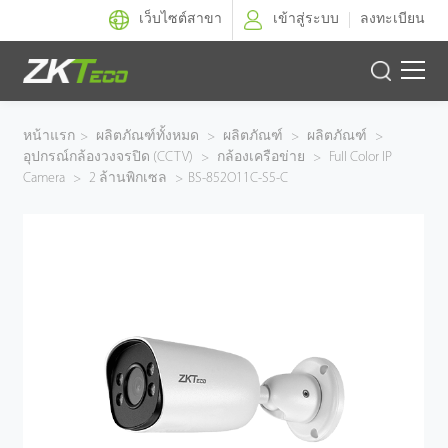
เว็บไซต์สาขา
เข้าสู่ระบบ
ลงทะเบียน
ผลิตภัณฑ์
หน้าแรก
>
ผลิตภัณฑ์ทั้งหมด
>
ผลิตภัณฑ์
>
ผลิตภัณฑ์
>
อุปกรณ์กล้องวงจรปิด (CCTV)
>
กล้องเครือข่าย
>
Full Color IP
โซลูชั่นของเรา
Camera
>
2 ล้านพิกเซล
>
BS-852O11C-S5-C
ผลงานของเรา
เทคโนโลยี
ตัวแทนจำหน่าย
ฝ่ายสนับสนุน