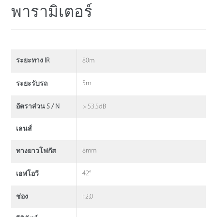
พารามิเตอร์
80m
ระยะทาง IR
5m
ระยะรับรถ
> 53.5dB
อัตราส่วน S / N
เลนส์
8mm
ทางยาวโฟกัส
42°
เอฟโอวี
F2.0
ช่อง