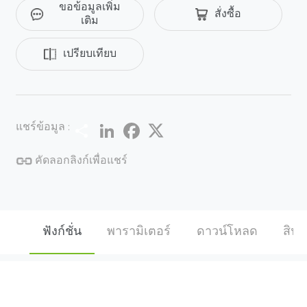
ขอข้อมูลเพิ่ม
สั่งซื้อ
โซลูชัน SMB ที่มีอัตราส่วนต้นทุนต่อประสิทธิภาพสูงและ
เติม
ความเรียบง่ายสําหรับการติดตั้ง ฟังก์ชัน การส่งทางไกล
ขับเคลื่อนด้วยเทคโนโลยี HD Videoloss ชั้นนําของ
เปรียบเทียบ
อุตสาหกรรมรองรับการส่งข้อมูลสูงสุด 500m / 800m ผ่าน
สายโคแอกเชียล RG59 / RG6 แยกต่างหาก เทคโนโลยี 4 in
1 ขั้นสูง มันถูกสร้างขึ้นในด้วยขั้นสูง 4 in 1 เทคโนโลยีมัน
มาพร้อมกับชิปเซ็ต UTC บนกระดานซึ่งสามารถรองรับ
Share
LinkedIn
Facebook
Twitter
แชร์ข้อมูล :
การปรับเอาต์พุตสัญญาณอะนาล็อก HD ได้อย่างยืดหยุ่น
เช่น TVI / AHD / CVI / CVBS มันเป็นทางออกสุดท้ายสําหรับ
คัดลอกลิงก์เพื่อแชร์
plug - n - play จริงที่จะทํางานร่วมกับแบรนด์ใด ๆ ของ HD
อนาล็อก DVR ได้อย่างราบรื่น. ความคุ้มครอง ด้วยการ
ออกแบบปลอกเชิงกลและทนทานที่แม่นยําจึงทนทานต่อ
น้ําและฝุ่นด้วยอันดับ IP67 อุตสาหกรรม สนับสนุน ±30%
ฟังก์ชั่น
พารามิเตอร์
ดาวน์โหลด
สินค้
ยอมรับแรงดันไฟฟ้าอินพุตก็สามารถทํางานได้อย่าง
ปลอดภัยในสภาพพลังงานที่ไม่เสถียรมาก ด้วยช่วง
อุณหภูมิในการทํางาน -20 °C ~ 60 °Cจึงทํางานได้ดีใน
สภาพแวดล้อมกลางแจ้งที่รุนแรง