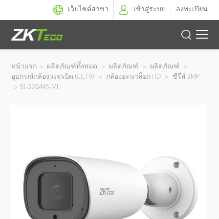
เว็บไซต์สาขา
เข้าสู่ระบบ
ลงทะเบียน
ผลิตภัณฑ์
หน้าแรก
>
ผลิตภัณฑ์ทั้งหมด
>
ผลิตภัณฑ์
>
ผลิตภัณฑ์
>
อุปกรณ์กล้องวงจรปิด (CCTV)
>
กล้องอะนาล็อก HD
>
ซีรี่ส์ 2MP
โซลูชั่นของเรา
>
BL-32G44S-MI
ผลงานของเรา
เทคโนโลยี
ตัวแทนจำหน่าย
ฝ่ายสนับสนุน