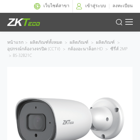
เว็บไซต์สาขา
เข้าสู่ระบบ
ลงทะเบียน
ผลิตภัณฑ์
หน้าแรก
>
ผลิตภัณฑ์ทั้งหมด
>
ผลิตภัณฑ์
>
ผลิตภัณฑ์
>
อุปกรณ์กล้องวงจรปิด (CCTV)
>
กล้องอะนาล็อก HD
>
ซีรี่ส์ 2MP
โซลูชั่นของเรา
>
BS-32B21C
ผลงานของเรา
เทคโนโลยี
ตัวแทนจำหน่าย
ฝ่ายสนับสนุน