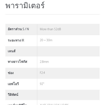
พารามิเตอร์
More than 52dB
อัตราส่วน S / N
20 ~ 30m
ระยะทาง IR
เลนส์
2.8mm
ทางยาวโฟกัส
F2.4
ช่อง
92°
เอฟโอวี
วีดิทัศน์