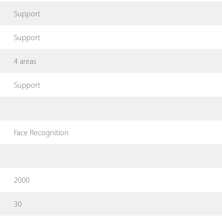
Support
Support
4 areas
Support
Face Recognition
2000
30