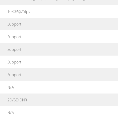
1080P@25fps
Support
Support
Support
Support
Support
N/A
2D/3D DNR
N/A