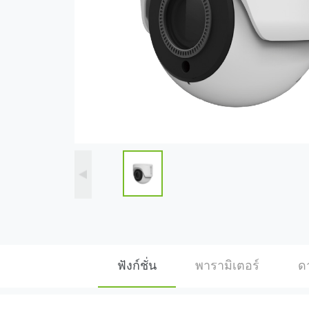
ฟังก์ชั่น
พารามิเตอร์
ด