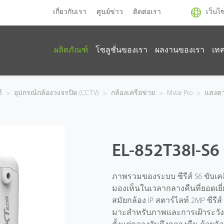
เกี่ยวกับเรา
ศูนย์ข่าว
ติดต่อเรา
เว็บไ
ผลิตภัณฑ์
โซลูชั่นของเรา
ผลงานของเรา
เท
์
>
อุปกรณ์กล้องวงจรปิด (CCTV)
>
กล้องเครือข่าย
>
Mstar Pro
>
แสงดา
EL-852T38I-S6
ภาพรวมของระบบ ซีรีส์ S6 ขับเคลื
มองเห็นในเวลากลางคืนที่ยอดเยี่
สมัยกล้อง IP สตาร์ไลท์ 2MP ซีรีส์
มาะสําหรับภาพและการเฝ้าระวั