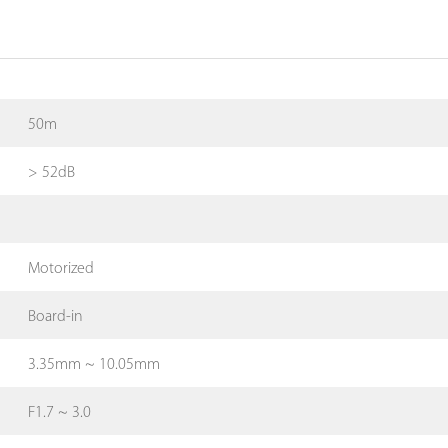
50m
> 52dB
Motorized
Board-in
3.35mm ~ 10.05mm
F1.7 ~ 3.0