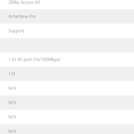
ZKBio Access IVS
AntarView Pro
Support
1 RJ-45 port (10/100Mbps)
1/0
N/A
N/A
N/A
N/A