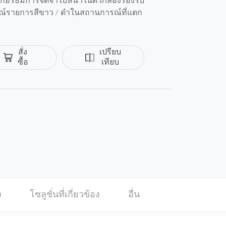
ัลกอริธึมการจดจําใบหน้าในตัวกล้องรองรับ
รณ์รายการสีขาว / ดําในสถานการณ์ที่แตก
ตัวสําหรับทุกอุปกรณ์ ซึ่งสะดวกและยืดหยุ่น
ากระยะไกล ฟังก์ชัน H.265 เทคโนโลยี H.265
าการของ H.264 แบบดั้งเดิม ประกอบด้วยชุด
สั่ง
เปรียบ
แบบไดนามิกการลดสัญญาณรบกวน 2D &3D
ซื้อ
เทียบ
อคุณภาพสูงและประหยัดแบนด์วิดท์และพื้นที่
มครอง ด้วยการออกแบบปลอกโลหะเชิงกลและ
์ Pro ที่ได้รับการจัดอันดับ IP67 สามารถทน
ok
Twitter
ด้วยความทนทานต่อแรงดันไฟฟ้าอินพุต 10%
ปลอดภัยภายใต้สภาวะพลังงานที่รุนแรงหรือ
ทํางานตั้งแต่ -30°C ถึง 60°C กล้องจึงสามารถ
งแจ้งที่สมบุกสมบันได้หลากหลาย
ง
โซลูชั่นที่เกี่ยวข้อง
อื่น