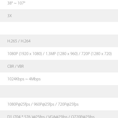
38° ~ 107°
3X
H.265 / H.264
1080P (1920 x 1080) / 1.3MP (1280 x 960) / 720P (1280 x 720)
CBR / VBR
1024Kbps ~ 4Mbps
1080P@25fps / 960P@25fps / 720P@25fps
D1 (704 * 576 )@25fps / VGA@25fps / Q720P@25fps