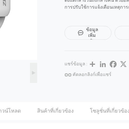
ตั้งแต่กลางวันถึงกลางคืน ด้วยอ
การปรับใช้การแจ้งเตือนเหตุกา
ต่างกัน ฟังก์ชันคลาวด์ P2P มีใน
กว่าสําหรับการดูแบบเรียลไทม์จ
ขอ
เป็นการเพิ่มประสิทธิภาพวิวัฒน
ข้อมูล
กลยุทธ์การเข้ารหัสเช่น ROI 
เพิ่ม
เติม
อัจฉริยะสําหรับการส่งมอบวิดีโ
เก็บข้อมูลได้ถึง 70% ความคุ้
ทนทานที่แม่นยํากล้อง IP ของซีรีส
Share
LinkedIn
Facebo
ต่อน้ําและฝุ่นได้เป็นเวลานาน 
แชร์ข้อมูล :
กล้องจึงสามารถทํางานได้อย่าง
คัดลอกลิงก์เพื่อแชร์
ไม่เสถียร ด้วยช่วงอุณหภูมิในการ
ปรับให้เข้ากับสภาพแวดล้อมกลา
าวน์โหลด
สินค้าที่เกี่ยวข้อง
โซลูชั่นที่เกี่ยวข้อ