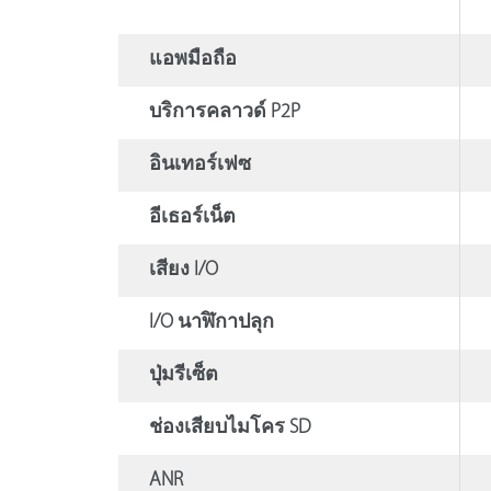
แอพมือถือ
บริการคลาวด์ P2P
อินเทอร์เฟซ
อีเธอร์เน็ต
เสียง I/O
I/O นาฬิกาปลุก
ปุ่มรีเซ็ต
ช่องเสียบไมโคร SD
ANR