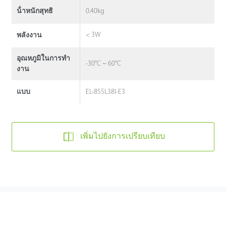
0.40kg
น้ําหนักสุทธิ
< 3W
พลังงาน
อุณหภูมิในการทํา
-30°C ~ 60°C
งาน
EL-855L38I-E3
แบบ
เพิ่มไปยังการเปรียบเทียบ