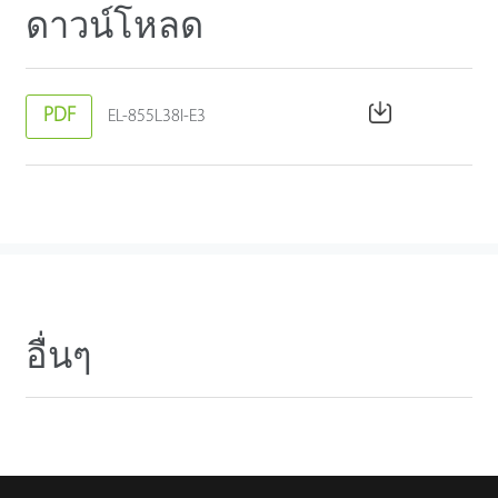
ดาวน์โหลด
PDF
EL-855L38I-E3
อื่นๆ