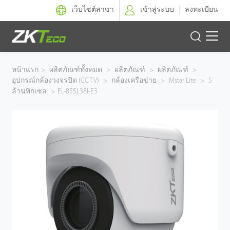
เว็บไซต์สาขา
เข้าสู่ระบบ
ลงทะเบียน
ผลิตภัณฑ์
หน้าแรก
>
ผลิตภัณฑ์ทั้งหมด
>
ผลิตภัณฑ์
>
ผลิตภัณฑ์
>
อุปกรณ์กล้องวงจรปิด (CCTV)
>
กล้องเครือข่าย
>
Mstar Lite
>
5
โซลูชั่นของเรา
ล้านพิกเซล
>
EL-855L38I-E3
ผลงานของเรา
เทคโนโลยี
ตัวแทนจำหน่าย
ฝ่ายสนับสนุน