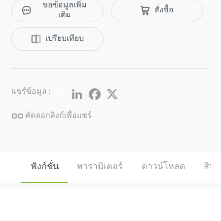
ขอข้อมูลเพิ่ม
สั่งซื้อ
การนับสําหรับการเตือนเหตุการณ์อัจฉริยะ ฟังก์ชั่นคลา
เติม
วด์ P2P ในตัวสําหรับทุกอุปกรณ์ช่วยให้การดูและตรวจ
สอบแบบเรียลไทม์ระยะไกลสะดวกและยืดหยุ่นยิ่งขึ้น
เปรียบเทียบ
Share
LinkedIn
Facebook
Twitter
แชร์ข้อมูล :
คัดลอกลิงก์เพื่อแชร์
ฟังก์ชั่น
พารามิเตอร์
ดาวน์โหลด
สินค้