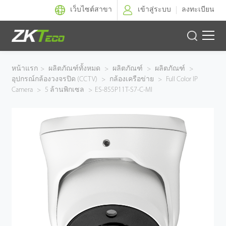
เว็บไซต์สาขา
เข้าสู่ระบบ
ลงทะเบียน
ผลิตภัณฑ์
หน้าแรก
>
ผลิตภัณฑ์ทั้งหมด
>
ผลิตภัณฑ์
>
ผลิตภัณฑ์
>
อุปกรณ์กล้องวงจรปิด (CCTV)
>
กล้องเครือข่าย
>
Full Color IP
โซลูชั่นของเรา
Camera
>
5 ล้านพิกเซล
>
ES-855P11T-S7-C-MI
ผลงานของเรา
เทคโนโลยี
ตัวแทนจำหน่าย
ฝ่ายสนับสนุน