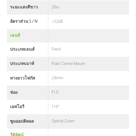
20m
ระยะแสงสีขาว
>52dB
อัตราส่วน S / N
เลนส์
Fixed
ประเภทเลนส์
Pole/ Corner Mount
ประเภทเมาท์
2.8mm
ทางยาวโฟกัส
F1.0
ช่อง
110°
เอฟโอวี
Optical Zoom
ซูมออปติคอล
วีดิทัศน์