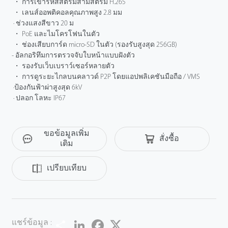
・ การเข้ารหัสสตรีมสามสตรีม H.265
・ เลนส์ออพติคอลคุณภาพสูง 2.8 มม
· ช่วงแสงสีขาว 20 ม
・ PoE และไมโครโฟนในตัว
・ ช่องเสียบการ์ด micro-SD ในตัว (รองรับสูงสุด 256GB)
- อัลกอริทึมการตรวจจับใบหน้าแบบฝังตัว
・ รองรับเว็บเบราว์เซอร์หลายตัว
・ การดูระยะไกลบนคลาวด์ P2P โดยแอปพลิเคชันมือถือ / VMS
·ป้องกันฟ้าผ่าสูงสุด 6kV
· ปลอก โลหะ IP67
ขอข้อมูลเพิ่ม
สั่งซื้อ
เติม
เปรียบเทียบ
Share
LinkedIn
Facebook
Twitter
แชร์ข้อมูล :