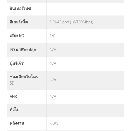
อินเทอร์เฟซ
1 RJ-45 port (10/100Mbps)
อีเธอร์เน็ต
1/0
เสียง I/O
N/A
I/O นาฬิกาปลุก
N/A
ปุ่มรีเซ็ต
ช่องเสียบไมโคร
N/A
SD
N/A
ANR
ทั่วไป
< 3W
พลังงาน