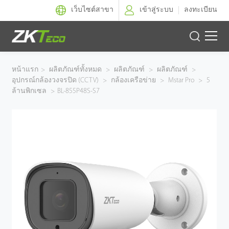
เว็บไซต์สาขา
เข้าสู่ระบบ
ลงทะเบียน
ผลิตภัณฑ์
หน้าแรก
>
ผลิตภัณฑ์ทั้งหมด
>
ผลิตภัณฑ์
>
ผลิตภัณฑ์
>
อุปกรณ์กล้องวงจรปิด (CCTV)
>
กล้องเครือข่าย
>
Mstar Pro
>
5
โซลูชั่นของเรา
ล้านพิกเซล
>
BL-855P48S-S7
ผลงานของเรา
เทคโนโลยี
ตัวแทนจำหน่าย
ฝ่ายสนับสนุน