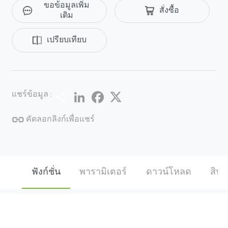
ขอข้อมูลเพิ่ม
สั่งซื้อ
สูญหายการนับสําหรับการเตือนเหตุการณ์อัจฉริยะ ฟัง
เติม
ก์ชั่นคลาวด์ P2P ในตัวสําหรับทุกอุปกรณ์ช่วยให้การดู
และตรวจสอบแบบเรียลไทม์จากระยะไกลสะดวกและ
เปรียบเทียบ
ยืดหยุ่นยิ่งขึ้น ฟังก์ชัน H.265 เทคโนโลยี H.265 เป็นการ
เพิ่มประสิทธิภาพวิวัฒนาการของ H.264 แบบดั้งเดิม
ประกอบด้วยชุดกลยุทธ์การเข้ารหัสเช่น ROI แบบไดนามิก
การลดสัญญาณรบกวน 2D &3D อัจฉริยะเพื่อส่งมอบวิดีโอ
Share
LinkedIn
Facebook
Twitter
แชร์ข้อมูล :
คุณภาพสูงและประหยัดแบนด์วิดท์และพื้นที่เก็บข้อมูลได้
ถึง 70% ความคุ้มครอง ด้วยการออกแบบปลอกโลหะ
คัดลอกลิงก์เพื่อแชร์
เชิงกลและทนทานที่แม่นยํากล้อง IP ของซีรีส์ Pro ที่ได้รับ
การจัดอันดับ IP67 สามารถทนต่อน้ําและฝุ่นได้เป็นเวลา
นาน ด้วยความทนทานต่อแรงดันไฟฟ้าอินพุต 10% กล้อง
จึงสามารถทํางานได้อย่างปลอดภัยภายใต้สภาวะ
ฟังก์ชั่น
พารามิเตอร์
ดาวน์โหลด
สินค้
พลังงานที่รุนแรงหรือไม่เสถียร ด้วยช่วงอุณหภูมิในการ
ทํางานตั้งแต่ -30°C ~ 60°C กล้องจึงสามารถปรับให้เข้ากับ
สภาพแวดล้อมกลางแจ้งที่รุนแรงได้หลากหลาย