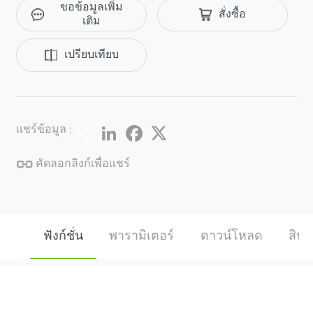
ขอข้อมูลเพิ่ม
สั่งซื้อ
สูญหายการนับสําหรับการเตือนเหตุการณ์อัจฉริยะ ฟัง
เติม
ก์ชั่นคลาวด์ P2P ในตัวสําหรับทุกอุปกรณ์ช่วยให้การดู
และตรวจสอบแบบเรียลไทม์จากระยะไกลสะดวกและ
เปรียบเทียบ
ยืดหยุ่นยิ่งขึ้น ฟังก์ชัน H.265 เทคโนโลยี H.265 เป็นการ
เพิ่มประสิทธิภาพวิวัฒนาการของ H.264 แบบดั้งเดิม
ประกอบด้วยชุดกลยุทธ์การเข้ารหัสเช่น ROI แบบไดนามิก
การลดสัญญาณรบกวน 2D &3D อัจฉริยะเพื่อส่งมอบวิดีโอ
Share
LinkedIn
Facebook
Twitter
แชร์ข้อมูล :
คุณภาพสูงและประหยัดแบนด์วิดท์และพื้นที่เก็บข้อมูลได้
ถึง 70% ความคุ้มครอง ด้วยการออกแบบปลอกโลหะ
คัดลอกลิงก์เพื่อแชร์
เชิงกลและทนทานที่แม่นยํากล้อง IP ของซีรีส์ Pro ที่ได้รับ
การจัดอันดับ IP67 สามารถทนต่อน้ําและฝุ่นได้เป็นเวลา
นาน ด้วยความทนทานต่อแรงดันไฟฟ้าอินพุต 10% กล้อง
จึงสามารถทํางานได้อย่างปลอดภัยภายใต้สภาวะ
ฟังก์ชั่น
พารามิเตอร์
ดาวน์โหลด
สินค้
พลังงานที่รุนแรงหรือไม่เสถียร ด้วยช่วงอุณหภูมิในการ
ทํางานตั้งแต่ -30°C ~ 60°C กล้องจึงสามารถปรับให้เข้ากับ
สภาพแวดล้อมกลางแจ้งที่รุนแรงได้หลากหลาย