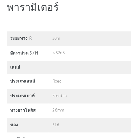
พารามิเตอร์
30m
ระยะทาง IR
> 52dB
อัตราส่วน S / N
เลนส์
Fixed
ประเภทเลนส์
Board-in
ประเภทเมาท์
2.8mm
ทางยาวโฟกัส
F1.6
ช่อง