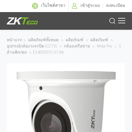
เว็บไซต์สาขา
เข้าสู่ระบบ
ลงทะเบียน
ผลิตภัณฑ์
หน้าแรก
>
ผลิตภัณฑ์ทั้งหมด
>
ผลิตภัณฑ์
>
ผลิตภัณฑ์
>
อุปกรณ์กล้องวงจรปิด (CCTV)
>
กล้องเครือข่าย
>
Mstar Pro
>
5
โซลูชั่นของเรา
ล้านพิกเซล
>
ES-855P21C-S7-MI
ผลงานของเรา
เทคโนโลยี
ตัวแทนจำหน่าย
ฝ่ายสนับสนุน