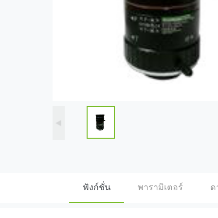
ฟังก์ชั่น
พารามิเตอร์
ด