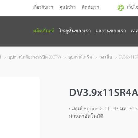
เกี่ยวกับเรา
ศูนย์ข่าว
ติดต่อเรา
เว็บไ
ผลิตภัณฑ์
โซลูชั่นของเรา
ผลงานของเรา
เท
์
>
อุปกรณ์กล้องวงจรปิด (CCTV)
>
อุปกรณ์เสริม
>
วง เล็บ
>
DV3.9x11S
DV3.9x11SR4A
• เลนส์ Fujinon C, 11 - 43 มม., 
ม่านตาอัตโนมัติ