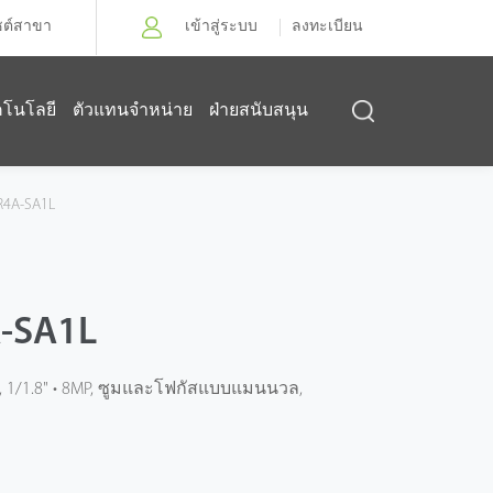
ซต์สาขา
เข้าสู่ระบบ
ลงทะเบียน
คโนโลยี
ตัวแทนจำหน่าย
ฝ่ายสนับสนุน
R4A-SA1L
-SA1L
F1.5, 1/1.8" • 8MP, ซูมและโฟกัสแบบแมนนวล,