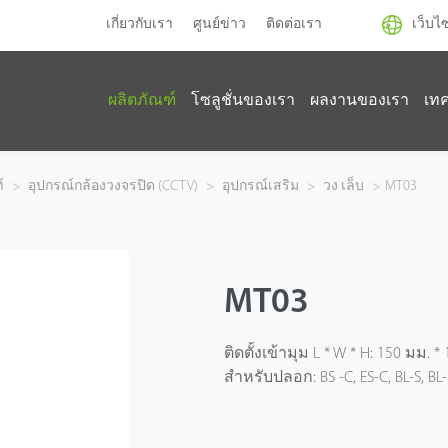
เกี่ยวกับเรา
ศูนย์ข่าว
ติดต่อเรา
เว็บไ
ผลิตภัณฑ์
โซลูชั่นของเรา
ผลงานของเรา
เท
์
>
อุปกรณ์กล้องวงจรปิด (CCTV)
>
อุปกรณ์เสริม
>
วง เล็บ
>
MT03
MT03
ติดตั้งเข้ามุม L * W * H: 150 มม. *
สําหรับปลอก: BS -C, ES-C, BL-S, BL-L