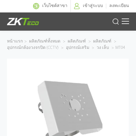
เว็บไซต์สาขา
เข้าสู่ระบบ
ลงทะเบียน
ผลิตภัณฑ์
หน้าแรก
>
ผลิตภัณฑ์ทั้งหมด
>
ผลิตภัณฑ์
>
ผลิตภัณฑ์
>
อุปกรณ์กล้องวงจรปิด (CCTV)
>
อุปกรณ์เสริม
>
วง เล็บ
>
MT04
โซลูชั่นของเรา
ผลงานของเรา
เทคโนโลยี
ตัวแทนจำหน่าย
ฝ่ายสนับสนุน