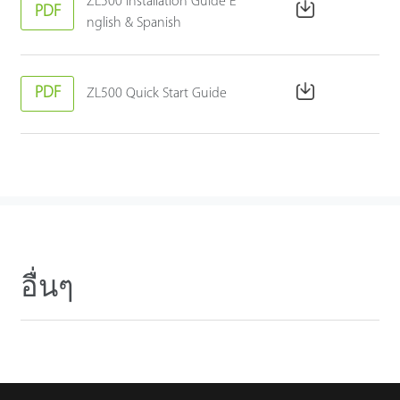
ZL500 Installation Guide E
PDF
nglish & Spanish
PDF
ZL500 Quick Start Guide
อื่นๆ