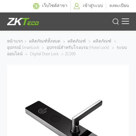
เว็บไซต์สาขา
เข้าสู่ระบบ
ลงทะเบียน
ผลิตภัณฑ์
หน้าแรก
>
ผลิตภัณฑ์ทั้งหมด
>
ผลิตภัณฑ์
>
ผลิตภัณฑ์
>
อุปกรณ์ SmartLock
>
อุปกรณ์สำหรับโรงแรม (Hotel Lock)
>
ระบบ
โซลูชั่นของเรา
ออนไลน์
>
Digital Door Lock
>
ZL500
ผลงานของเรา
เทคโนโลยี
ตัวแทนจำหน่าย
ฝ่ายสนับสนุน