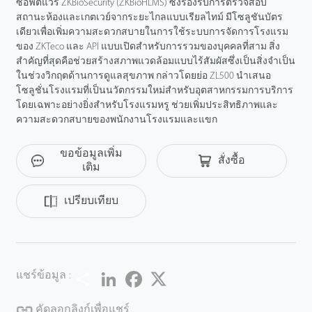
ซอฟต์แวร์ ZKBioSecurity (ZKBioHLMS) ซึ่งรองรับการตรวจสอบ
สถานะห้องและเกตเวย์จากระยะไกลแบบเรียลไทม์ มีโซลูชันบัตร
เดียวเพื่อเพิ่มความสะดวกสบายในการใช้ระบบการจัดการโรงแรม
ของ ZKTeco และ API แบบเปิดสําหรับการรวมของบุคคลที่สาม สิ่ง
สําคัญที่สุดคือช่วยสร้างสภาพแวดล้อมแบบไร้สัมผัสซึ่งเป็นสิ่งจําเป็น
ในช่วงวิกฤตด้านการดูแลสุขภาพ กล่าวโดยย่อ ZL500 นําเสนอ
โซลูชั่นโรงแรมที่เป็นนวัตกรรมใหม่สําหรับอุตสาหกรรมการบริการ
โดยเฉพาะอย่างยิ่งสําหรับโรงแรมหรู ช่วยเพิ่มประสิทธิภาพและ
ความสะดวกสบายของพนักงานโรงแรมและแขก
ขอข้อมูลเพิ่ม
สั่งซื้อ
เติม
เปรียบเทียบ
Share
LinkedIn
Facebook
Twitter
แชร์ข้อมูล :
คัดลอกลิงก์เพื่อแชร์