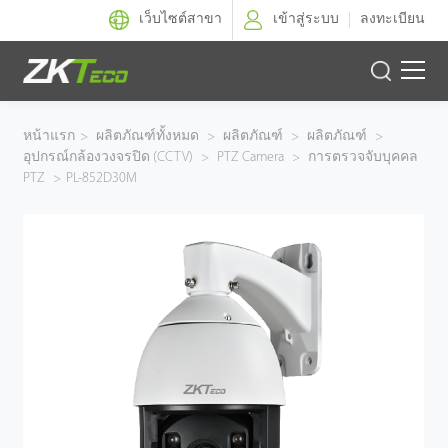
เว็บไซต์สาขา
เข้าสู่ระบบ
ลงทะเบียน
ผลิตภัณฑ์
หน้าแรก
>
ผลิตภัณฑ์ทั้งหมด
>
ผลิตภัณฑ์
>
ผลิตภัณฑ์
>
อุปกรณ์กล้องวงจรปิด (CCTV)
>
PTZ Camera
>
การตรวจจับบุคคล
โซลูชั่นของเรา
PTZ
>
PL-852D30M
ผลงานของเรา
เทคโนโลยี
ตัวแทนจำหน่าย
ฝ่ายสนับสนุน