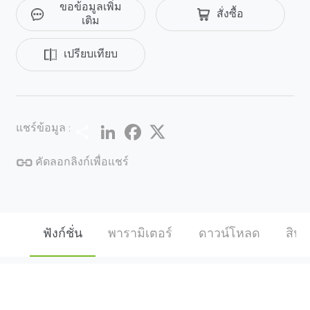
ขอข้อมูลเพิ่ม
สั่งซื้อ
แพนสูงถึง 180°/s และความเร็วในการเอียงสูงสุด 100°/s
เติม
จึงรับประกันการครอบคลุมวิดีโอ HD ขนาดใหญ่และราย
ละเอียดที่ปลอดภัย เป็นตัวเลือกที่เหมาะสําหรับโซลูชัน
เปรียบเทียบ
SMB เช่นอาคารโรงงานโรงเรียนที่ออกแบบมาสําหรับใน
ร่มและกลางแจ้ง ฟังก์ชัน H.265 นําเสนอวิดีโอคุณภาพสูง
ที่มีแบนด์วิธต่ําลงถึง 70% H.265 เป็นวิวัฒนาการที่ดีที่สุด
ของ H.264 แบบดั้งเดิม เทคโนโลยี H.265 ประกอบด้วยชุด
Share
LinkedIn
Facebook
Twitter
แชร์ข้อมูล :
กลยุทธ์การเข้ารหัสเช่น Dyamic ROI การลดสัญญาณ
รบกวน 2D &3D อัจฉริยะ ฯลฯ เพื่อประหยัดแบนด์วิดท์และ
คัดลอกลิงก์เพื่อแชร์
การจัดเก็บสูงสุด 70% สภาวะที่รุนแรง กล้อง ZKTeco PTZ
สามารถทํางานได้ตามปกติในสภาพแวดล้อมที่รุนแรง
ช่วงอุณหภูมิในการทํางานตั้งแต่ -20 °C ~ 60 °Cที่มี
ความชื้น 90%
ฟังก์ชั่น
พารามิเตอร์
ดาวน์โหลด
สินค้