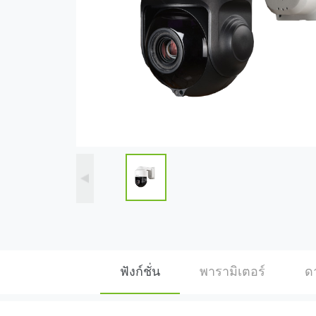
ฟังก์ชั่น
พารามิเตอร์
ด