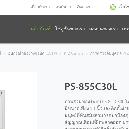
เกี่ยวกับเรา
ศูนย์ข่าว
ติดต่อเรา
เว็บไ
ผลิตภัณฑ์
โซลูชั่นของเรา
ผลงานของเรา
เท
์
>
อุปกรณ์กล้องวงจรปิด (CCTV)
>
PTZ Camera
>
การตรวจจับบุคคล PT
PS-855C30L
ภาพรวมของระบบ PS-855C30L โด
มีขนาดเพียง 5.1 นิ้วและติดตั้งง
มนุษย์ที่ทันสมัยสามารถปกป้อง
สัญญาณเตือนที่ผิดพลาดออก มาพร้