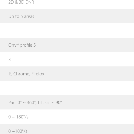
2D & 3D DNR
Up to 5 areas
Onvif profile S
3
IE, Chrome, Firefox
Pan: 0° ~ 360°, Tilt: -5° ~ 90°
0 ~ 180°/s
0 ~100°/s