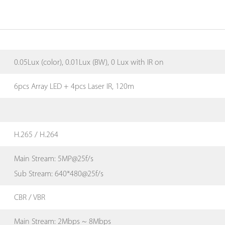
0.05Lux (color), 0.01Lux (BW), 0 Lux with IR on
6pcs Array LED + 4pcs Laser IR, 120m
H.265 / H.264
Main Stream: 5MP@25f/s
Sub Stream: 640*480@25f/s
CBR / VBR
Main Stream: 2Mbps ~ 8Mbps