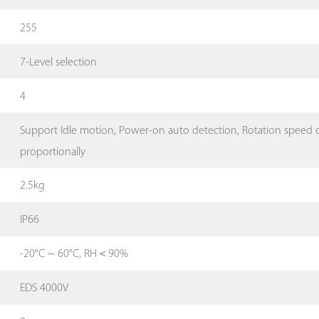
255
7-Level selection
4
Support Idle motion, Power-on auto detection, Rotation speed 
proportionally
2.5kg
IP66
-20°C ~ 60°C, RH＜90%
EDS 4000V