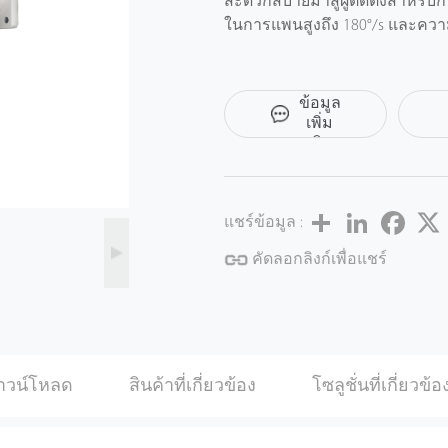
สะดวกสบายมาสู่ผู้ติดตั้งสําหร
ในการแพนสูงถึง 180°/s และความเ
การครอบคลุมวิดีโอ HD ขนาดใหญ่
เหมาะสําหรับโซลูชัน SMB เช่น
ขอ
ในร่มและกลางแจ้ง ฟังก์ชัน H.265
ข้อมูล
ถึง 70% H.265 เป็นวิวัฒนาการที่ด
เพิ่ม
เติม
ประกอบด้วยชุดกลยุทธ์การเข้า
2D &3D อัจฉริยะ ฯลฯ เพื่อประหย
ที่รุนแรง กล้อง ZKTeco PTZ สา
Share
LinkedIn
Facebo
รุนแรงช่วงอุณหภูมิในการทํางานตั้
แชร์ข้อมูล :
คัดลอกลิงก์เพื่อแชร์
าวน์โหลด
สินค้าที่เกี่ยวข้อง
โซลูชั่นที่เกี่ยวข้อ