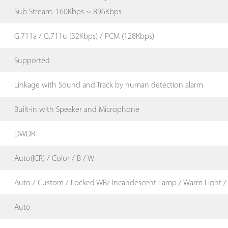
Sub Stream: 160Kbps ~ 896Kbps
G.711a / G.711u (32Kbps) / PCM (128Kbps)
Supported
Linkage with Sound and Track by human detection alarm
Built-in with Speaker and Microphone
DWDR
Auto(ICR) / Color / B / W
Auto / Custom / Locked WB/ Incandescent Lamp / Warm Light / 
Auto