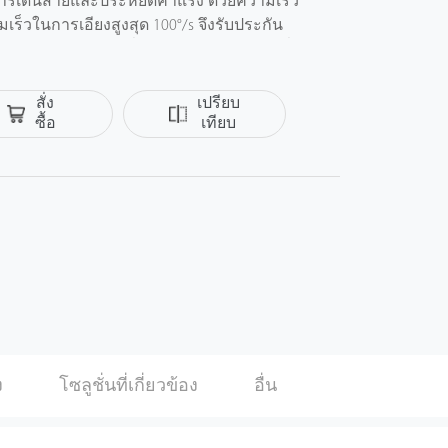
ับการเดินสายและประหยัดค่าแรง ด้วยความเร็ว
ร็วในการเอียงสูงสุด 100°/s จึงรับประกัน
และรายละเอียดที่ปลอดภัย เป็นตัวเลือกที่
อาคารโรงงานโรงเรียนที่ออกแบบมาสําหรับ
 นําเสนอวิดีโอคุณภาพสูงที่มีแบนด์วิธต่ําลง
สั่ง
เปรียบ
ีที่สุดของ H.264 แบบดั้งเดิม เทคโนโลยี H.265
ซื้อ
เทียบ
รหัสเช่น Dyamic ROI การลดสัญญาณรบกวน
ัดแบนด์วิดท์และการจัดเก็บสูงสุด 70% สภาวะ
มารถทํางานได้ตามปกติในสภาพแวดล้อมที่
ok
Twitter
งแต่ -20 °C ~ 60 °Cที่มีความชื้น 90% ·
ง
โซลูชั่นที่เกี่ยวข้อง
อื่น