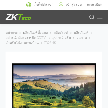
เว็บไซต์สาขา
เข้าสู่ระบบ
ลงทะเบียน
ผลิตภัณฑ์
หน้าแรก
>
ผลิตภัณฑ์ทั้งหมด
>
ผลิตภัณฑ์
>
ผลิตภัณฑ์
>
อุปกรณ์กล้องวงจรปิด (CCTV)
>
อุปกรณ์เสริม
>
จอภาพ
>
โซลูชั่นของเรา
สำหรับใช้งานตามบ้าน
>
ZD27-4K
ผลงานของเรา
เทคโนโลยี
ตัวแทนจำหน่าย
ฝ่ายสนับสนุน