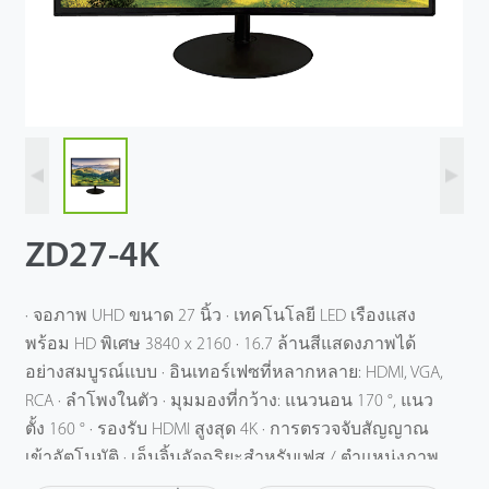
ZD27-4K
· จอภาพ UHD ขนาด 27 นิ้ว · เทคโนโลยี LED เรืองแสง
พร้อม HD พิเศษ 3840 x 2160 · 16.7 ล้านสีแสดงภาพได้
อย่างสมบูรณ์แบบ · อินเทอร์เฟซที่หลากหลาย: HDMI, VGA,
RCA · ลําโพงในตัว · มุมมองที่กว้าง: แนวนอน 170 °, แนว
ตั้ง 160 ° · รองรับ HDMI สูงสุด 4K · การตรวจจับสัญญาณ
เข้าอัตโนมัติ · เอ็นจิ้นอัจฉริยะสําหรับเฟส / ตําแหน่งภาพ
/ การปรับเทียบสี · ปลอกพลาสติก