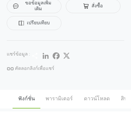
ขอข้อมูลเพิ่ม
สั่งซื้อ
ใช้ข้อมูลและการส่งกําลังผ่านสายเคเบิล CAT 5E / 6 ใน
เติม
เวลาเดียวกัน นอกจากนี้ยังรองรับระยะการส่งผ่านที่
ยาวนาน 250 เมตรเพื่อประหยัดค่าใช้จ่ายสําหรับ
เปรียบเทียบ
โครงการเปลี่ยนตัวขยายเส้นใยและสายโคแอกเซียล
เป็นต้น
Share
LinkedIn
Facebook
Twitter
แชร์ข้อมูล :
คัดลอกลิงก์เพื่อแชร์
ฟังก์ชั่น
พารามิเตอร์
ดาวน์โหลด
สินค้