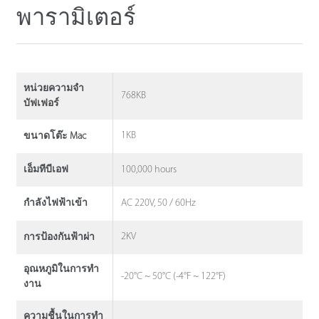
พารามิเตอร์
หน่วยความจํา
768KB
บัฟเฟอร์
1KB
ขนาดโต๊ะ Mac
100,000 hours
เอ็มทีบีเอฟ
AC 220V, 50 / 60Hz
กําลังไฟฟ้าเข้า
2KV
การป้องกันฟ้าผ่า
อุณหภูมิในการทํา
-20°C ~ 50°C (-4°F ~ 122°F)
งาน
ความชื้นในการทํา