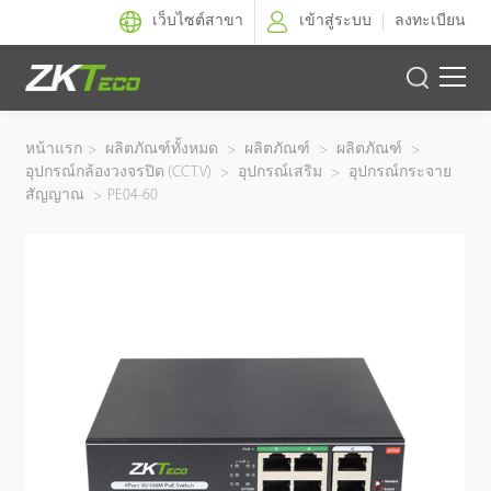
เว็บไซต์สาขา
เข้าสู่ระบบ
ลงทะเบียน
ผลิตภัณฑ์
หน้าแรก
>
ผลิตภัณฑ์ทั้งหมด
>
ผลิตภัณฑ์
>
ผลิตภัณฑ์
>
อุปกรณ์กล้องวงจรปิด (CCTV)
>
อุปกรณ์เสริม
>
อุปกรณ์กระจาย
โซลูชั่นของเรา
สัญญาณ
>
PE04-60
ผลงานของเรา
เทคโนโลยี
ตัวแทนจำหน่าย
ฝ่ายสนับสนุน