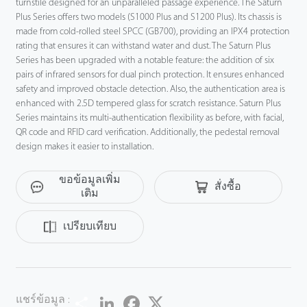
turnstile designed for an unparalleled passage experience. The Saturn
Plus Series offers two models (S1000 Plus and S1200 Plus). Its chassis is
made from cold-rolled steel SPCC (GB700), providing an IPX4 protection
rating that ensures it can withstand water and dust. The Saturn Plus
Series has been upgraded with a notable feature: the addition of six
pairs of infrared sensors for dual pinch protection. It ensures enhanced
safety and improved obstacle detection. Also, the authentication area is
enhanced with 2.5D tempered glass for scratch resistance. Saturn Plus
Series maintains its multi-authentication flexibility as before, with facial,
QR code and RFID card verification. Additionally, the pedestal removal
design makes it easier to installation.
ขอข้อมูลเพิ่ม
สั่งซื้อ
เติม
เปรียบเทียบ
Share
LinkedIn
Facebook
Twitter
แชร์ข้อมูล :