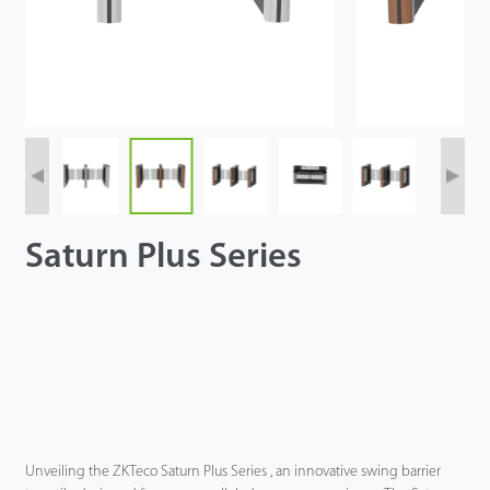
Saturn Plus Series
Unveiling the ZKTeco Saturn Plus Series , an innovative swing barrier