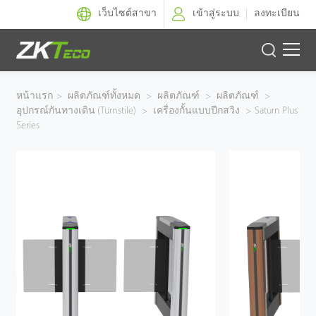
เว็บไซต์สาขา
เข้าสู่ระบบ
ลงทะเบียน
ผลิตภัณฑ์
หน้าแรก
>
ผลิตภัณฑ์ทั้งหมด
>
ผลิตภัณฑ์
>
ผลิตภัณฑ์
>
อุปกรณ์กันทางเดิน (Turnstile)
>
เครื่องกั้นแบบปีกสวิง
>
Saturn Plus
โซลูชั่นของเรา
Series
ผลงานของเรา
เทคโนโลยี
ตัวแทนจำหน่าย
ฝ่ายสนับสนุน