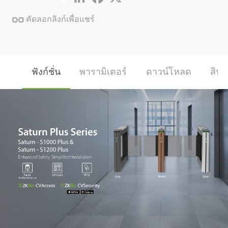
คัดลอกลิงก์เพื่อแชร์
ฟังก์ชั่น
พารามิเตอร์
ดาวน์โหลด
สินค้