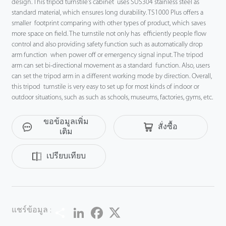
design. This tripod turnstile's cabinet uses SUS304 stainless steel as
standard material, which ensures long durability. TS1000 Plus offers a
smaller footprint comparing with other types of product, which saves
more space on field. The turnstile not only has efficiently people flow
control and also providing safety function such as automatically drop
arm function when power off or emergency signal input. The tripod
arm can set bi-directional movement as a standard function. Also, users
can set the tripod arm in a different working mode by direction. Overall,
this tripod turnstile is very easy to set up for most kinds of indoor or
outdoor situations, such as such as schools, museums, factories, gyms, etc.
ขอข้อมูลเพิ่ม
สั่งซื้อ
เติม
เปรียบเทียบ
Share
LinkedIn
Facebook
Twitter
แชร์ข้อมูล :