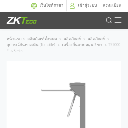
เว็บไซต์สาขา
เข้าสู่ระบบ
ลงทะเบียน
ผลิตภัณฑ์
หน้าแรก
>
ผลิตภัณฑ์ทั้งหมด
>
ผลิตภัณฑ์
>
ผลิตภัณฑ์
>
อุปกรณ์กันทางเดิน (Turnstile)
>
เครื่องกั้นแบบหมุน 3 ขา
>
TS1000
โซลูชั่นของเรา
Plus Series
ผลงานของเรา
เทคโนโลยี
ตัวแทนจำหน่าย
ฝ่ายสนับสนุน