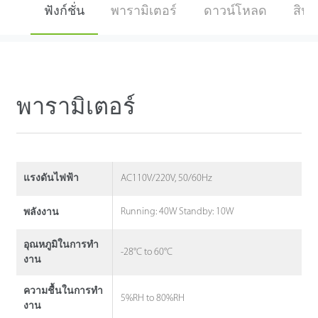
ฟังก์ชั่น
พารามิเตอร์
ดาวน์โหลด
สินค้
พารามิเตอร์
AC110V/220V, 50/60Hz
แรงดันไฟฟ้า
Running: 40W Standby: 10W
พลังงาน
อุณหภูมิในการทํา
-28°C to 60°C
งาน
ความชื้นในการทํา
5%RH to 80%RH
งาน