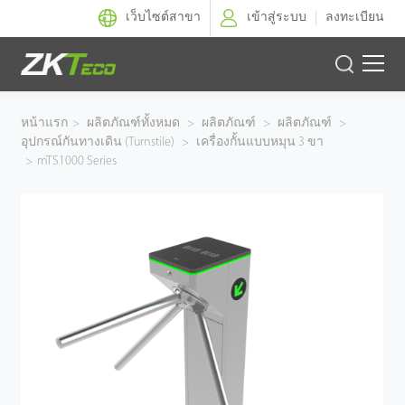
เว็บไซต์สาขา
เข้าสู่ระบบ
ลงทะเบียน
ผลิตภัณฑ์
หน้าแรก
>
ผลิตภัณฑ์ทั้งหมด
>
ผลิตภัณฑ์
>
ผลิตภัณฑ์
>
อุปกรณ์กันทางเดิน (Turnstile)
>
เครื่องกั้นแบบหมุน 3 ขา
โซลูชั่นของเรา
>
mTS1000 Series
ผลงานของเรา
เทคโนโลยี
ตัวแทนจำหน่าย
ฝ่ายสนับสนุน