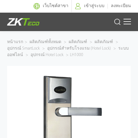
เว็บไซต์สาขา
เข้าสู่ระบบ
ลงทะเบียน
ผลิตภัณฑ์
หน้าแรก
>
ผลิตภัณฑ์ทั้งหมด
>
ผลิตภัณฑ์
>
ผลิตภัณฑ์
>
อุปกรณ์ SmartLock
>
อุปกรณ์สำหรับโรงแรม (Hotel Lock)
>
ระบบ
โซลูชั่นของเรา
ออฟไลน์
>
อุปกรณ์ Hotel Lock
>
LH1000
ผลงานของเรา
เทคโนโลยี
ตัวแทนจำหน่าย
ฝ่ายสนับสนุน