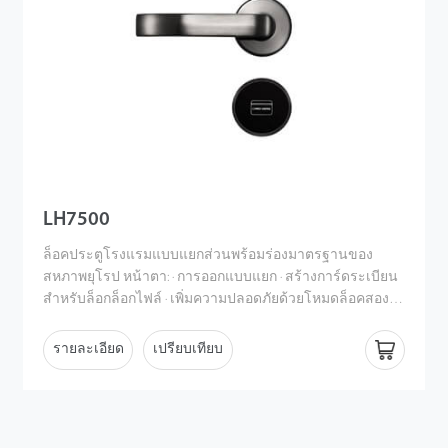
LH7500
ล็อคประตูโรงแรมแบบแยกส่วนพร้อมร่องมาตรฐานของ
สหภาพยุโรป หน้าตา: · การออกแบบแยก · สร้างการ์ดระเบียน
สําหรับล็อกล็อกไฟล์ · เพิ่มความปลอดภัยด้วยโหมดล็อคสอง
ชั้น ร่องมาตรฐานยุโรป · ด้วยเทคโนโลยีการ์ด Mifare 13.56
Mhz ขั้นสูง · ซอฟต์แวร์การจัดการล็อคโรงแรมระดับมืออาชีพ
รายละเอียด
เปรียบเทียบ
และฟรี