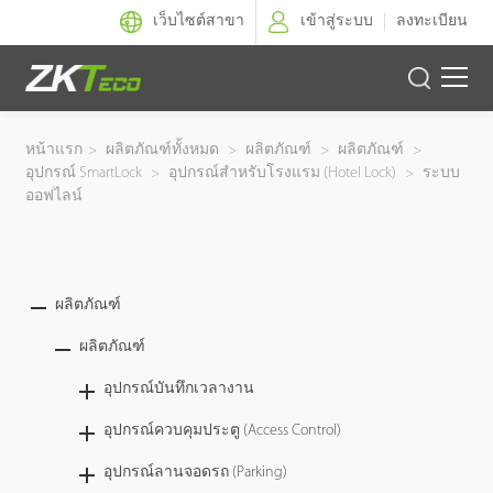
เว็บไซต์สาขา
เข้าสู่ระบบ
ลงทะเบียน
ผลิตภัณฑ์
หน้าแรก
>
ผลิตภัณฑ์ทั้งหมด
>
ผลิตภัณฑ์
>
ผลิตภัณฑ์
>
อุปกรณ์ SmartLock
>
อุปกรณ์สำหรับโรงแรม (Hotel Lock)
>
ระบบ
โซลูชั่นของเรา
ออฟไลน์
ผลงานของเรา
ผลิตภัณฑ์
เทคโนโลยี
ผลิตภัณฑ์
ตัวแทนจำหน่าย
อุปกรณ์บันทึกเวลางาน
ฝ่ายสนับสนุน
อุปกรณ์ควบคุมประตู (Access Control)
อุปกรณ์ลานจอดรถ (Parking)