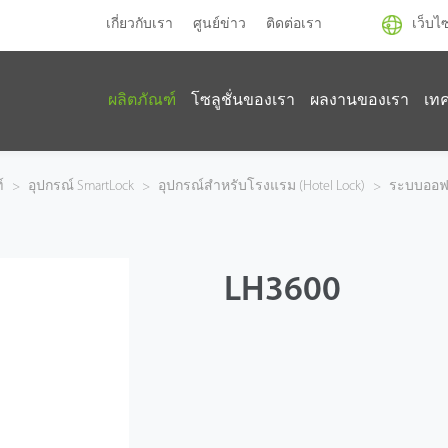
เกี่ยวกับเรา
ศูนย์ข่าว
ติดต่อเรา
เว็บไ
ผลิตภัณฑ์
โซลูชั่นของเรา
ผลงานของเรา
เท
์
>
อุปกรณ์ SmartLock
>
อุปกรณ์สำหรับโรงแรม (Hotel Lock)
>
ระบบออฟ
LH3600