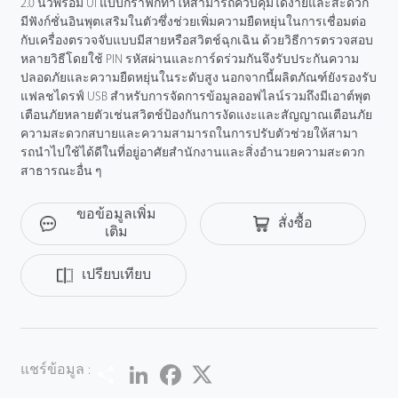
2.0 นิ้วพร้อม UI แบบกราฟิกทําให้สามารถควบคุมได้ง่ายและสะดวก
มีฟังก์ชั่นอินพุตเสริมในตัวซึ่งช่วยเพิ่มความยืดหยุ่นในการเชื่อมต่อ
กับเครื่องตรวจจับแบบมีสายหรือสวิตช์ฉุกเฉิน ด้วยวิธีการตรวจสอบ
หลายวิธีโดยใช้ PIN รหัสผ่านและการ์ดร่วมกันจึงรับประกันความ
ปลอดภัยและความยืดหยุ่นในระดับสูง นอกจากนี้ผลิตภัณฑ์ยังรองรับ
แฟลชไดรฟ์ USB สําหรับการจัดการข้อมูลออฟไลน์รวมถึงมีเอาต์พุต
เตือนภัยหลายตัวเช่นสวิตช์ป้องกันการงัดแงะและสัญญาณเตือนภัย
ความสะดวกสบายและความสามารถในการปรับตัวช่วยให้สามา
รถนําไปใช้ได้ดีในที่อยู่อาศัยสํานักงานและสิ่งอํานวยความสะดวก
สาธารณะอื่น ๆ
ขอข้อมูลเพิ่ม
สั่งซื้อ
เติม
เปรียบเทียบ
Share
LinkedIn
Facebook
Twitter
แชร์ข้อมูล :