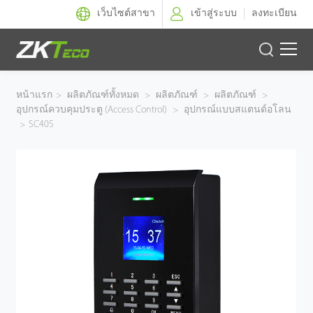
เว็บไซต์สาขา
เข้าสู่ระบบ
ลงทะเบียน
ผลิตภัณฑ์
หน้าแรก
>
ผลิตภัณฑ์ทั้งหมด
>
ผลิตภัณฑ์
>
ผลิตภัณฑ์
>
อุปกรณ์ควบคุมประตู (Access Control)
>
อุปกรณ์แบบสแตนด์อโลน
โซลูชั่นของเรา
>
SC405
ผลงานของเรา
เทคโนโลยี
ตัวแทนจำหน่าย
ฝ่ายสนับสนุน