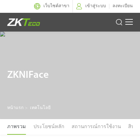
เว็บไซต์สาขา
เข้าสู่ระบบ
ลงทะเบียน
ผลิตภัณฑ์
โซลูชั่นของเรา
ผลงานของเรา
ZKNIFace
เทคโนโลยี
ตัวแทนจำหน่าย
หน้าแรก
>
เทคโนโลยี
ฝ่ายสนับสนุน
ภาพรวม
ประโยชน์หลัก
สถานการณ์การใช้งาน
สินค้า