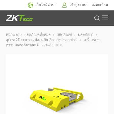
เว็บไซต์สาขา
เข้าสู่ระบบ
ลงทะเบียน
ผลิตภัณฑ์
หน้าแรก
>
ผลิตภัณฑ์ทั้งหมด
>
ผลิตภัณฑ์
>
ผลิตภัณฑ์
>
อุปกรณ์รักษาความปลอดภัย (Security Inspection)
>
เครื่องรักษา
โซลูชั่นของเรา
ความปลอดภัยรถยนต์
>
ZK-VSCN100
ผลงานของเรา
เทคโนโลยี
ตัวแทนจำหน่าย
ฝ่ายสนับสนุน