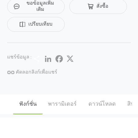
ขอข้อมูลเพิ่ม
สั่งซื้อ
แม่นยํา ZK-VSCN100 สามารถติดตั้งหรือถอดประกอบได้
เติม
อย่างรวดเร็วและใช้ในโซลูชันมากมาย ไม่จําเป็นต้อง
ก่อสร้างโยธาและสามารถติดตั้งได้ภายใน 10 นาทีรวมถึง
เปรียบเทียบ
การเดินสายไฟ นอกจากนี้ยังสะดวกในการเคลื่อนย้าย
และส่งมอบเนื่องจากส่วนประกอบทั้งหมดสามารถวางใน
ตู้ที่มีล้อได้ ภายใต้ระบบตรวจสอบยานพาหนะนี้ช่วย
ปรับปรุงประสิทธิภาพและความแม่นยําของการตรวจ
Share
LinkedIn
Facebook
Twitter
แชร์ข้อมูล :
สอบความปลอดภัยอย่างมากเพื่อให้ได้ระดับความ
ปลอดภัยที่สูงขึ้น
คัดลอกลิงก์เพื่อแชร์
ฟังก์ชั่น
พารามิเตอร์
ดาวน์โหลด
สินค้