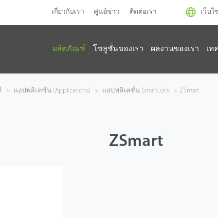
เกี่ยวกับเรา
ศูนย์ข่าว
ติดต่อเรา
เว็บไ
ผลิตภัณฑ์
โซลูชั่นของเรา
ผลงานของเรา
เท
์
>
แอปพลิเคชั่น (Applications)
>
แอปพลิเคชั่น SmartLock
>
ZSmart
ZSmart